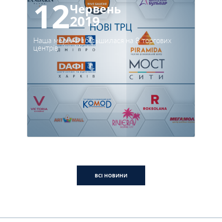
12
Червень
2019
Наша мережа збільшилася на 8 торгових
центрів
ВСІ НОВИНИ