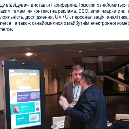
ду відвідувачі виставки і конференції змогли ознайомиться
аким темам, як контекстна реклама, SEO, email-маркетинг, п
лояльність, дослідження, UX / UI, персоналізація, аналітика
rce , а також ознайомилися з майбутнім електронної комер
merce.