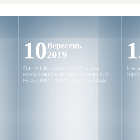
10
1
Вересень
2019
Future Lab – одна з найбільших
Наша
конференцій в Україні, присвячених
торго
маркетингу, комунікаціям та медіа.