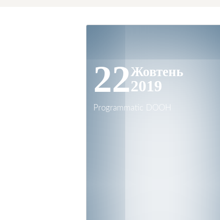
22
Жовтень
2019
Programmatic DOOH