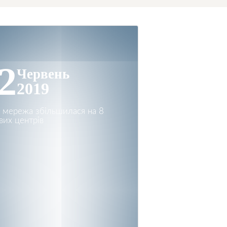
2
Червень
2019
 мережа збільшилася на 8
вих центрів