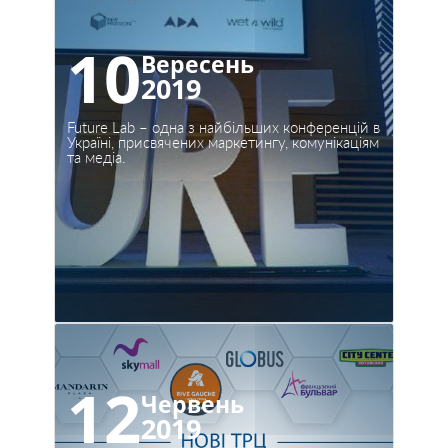
10
Вересень
2019
Future Lab – одна з найбільших конференцій в
Україні, присвячених маркетингу, комунікаціям
та медіа.
12
Червень
2019