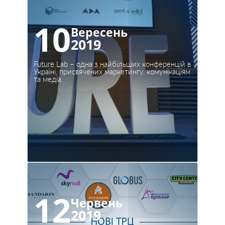
10
Вересень
2019
Future Lab – одна з найбільших конференцій в
Україні, присвячених маркетингу, комунікаціям
та медіа.
12
Червень
2019