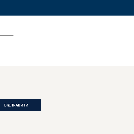
ВІДПРАВИТИ