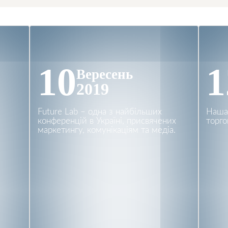
10
1
Вересень
2019
Future Lab – одна з найбільших
Наша
конференцій в Україні, присвячених
торго
маркетингу, комунікаціям та медіа.