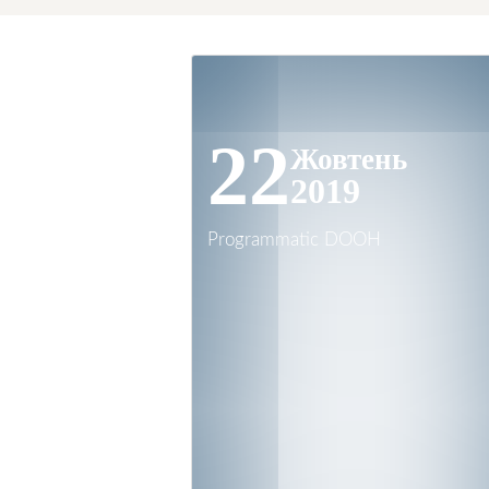
22
Жовтень
2019
Programmatic DOOH