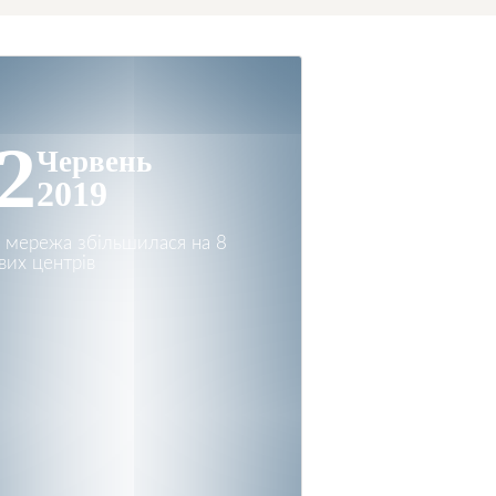
2
Червень
2019
 мережа збільшилася на 8
вих центрів